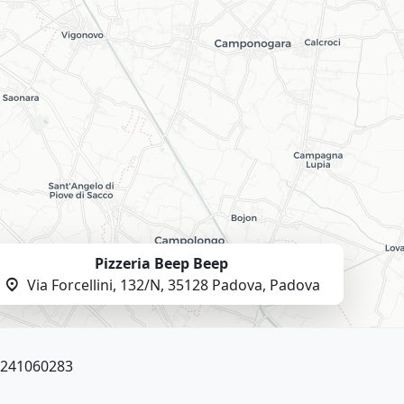
Pizzeria Beep Beep
location_on
Via Forcellini, 132/N, 35128 Padova, Padova
05241060283