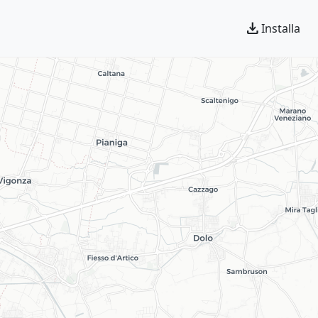
download
Installa